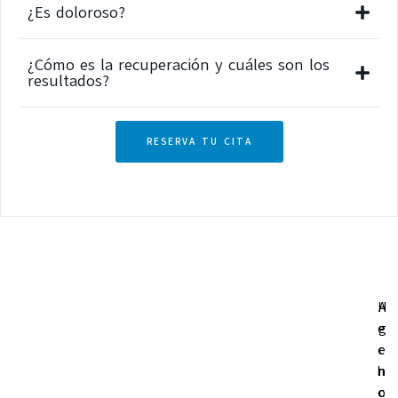
¿Es doloroso?
¿Cómo es la recuperación y cuáles son los
resultados?
RESERVA TU CITA
H
A
e
g
c
e
h
n
o
c